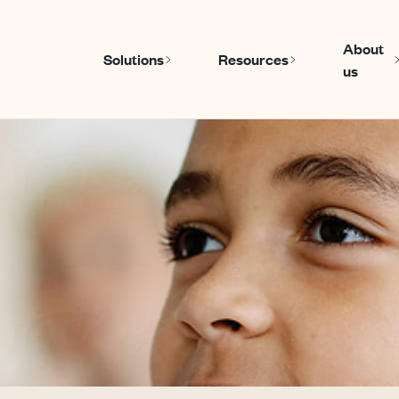
About
Solutions
Resources
us
Show submenu for Solutions
Show submenu