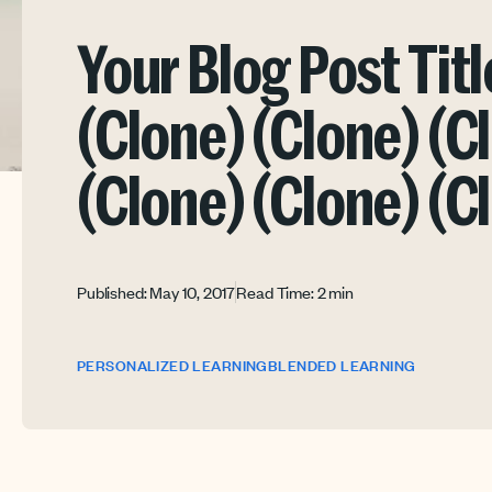
Your Blog Post Titl
(Clone) (Clone) (C
(Clone) (Clone) (C
Published: May 10, 2017
Read Time: 2 min
PERSONALIZED LEARNING
BLENDED LEARNING