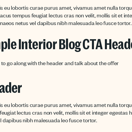
is eu lobortis curae purus amet, vivamus amet nulla torq
us tempus feugiat lectus cras non velit, mollis sit et int
aeos netus vel dapibus nibh malesuada leo fusce tortor.
mple Interior Blog CTA Head
to go along with the header and talk about the offer
eader
is eu lobortis curae purus amet, vivamus amet nulla torq
giat lectus cras non velit, mollis sit et integer egestas 
dapibus nibh malesuada leo fusce tortor.