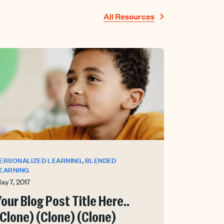
All Resources
,
ERSONALIZED LEARNING
BLENDED
EARNING
ay 7, 2017
our Blog Post Title Here..
(Clone) (Clone) (Clone)