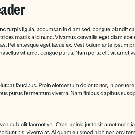
eader
unc turpis ligula, accumsan in diam sed, congue blandit sa
ltrices mattis a id nunc. Vivamus convallis eget diam sce
tas. Pellentesque eget lacus ex. Vestibulum ante ipsum pri
hasellus sit amet congue purus. Nam porta elit sit amet var
utpat faucibus. Proin elementum dolor tortor, in posuere
pibus purus fermentum viverra. Nam finibus dapibus suscip
hicula elit laoreet vel. Cras lacinia justo sit amet nunc 
incidunt nisi viverra at. Aliquam euismod nibh non orci tempo