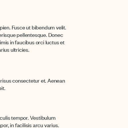
pien. Fusce ut bibendum velit.
lerisque pellentesque. Donec
mis in faucibus orci luctus et
ius ultricies.
 risus consectetur et. Aenean
it.
iaculis tempor. Vestibulum
r, in facilisis arcu varius.