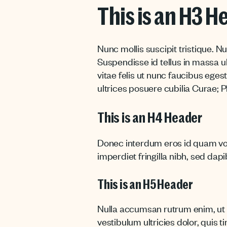
This is an H3 H
Nunc mollis suscipit tristique. N
Suspendisse id tellus in massa u
vitae felis ut nunc faucibus eges
ultrices posuere cubilia Curae; P
This is an H4 Header
Donec interdum eros id quam vol
imperdiet fringilla nibh, sed da
This is an H5 Header
Nulla accumsan rutrum enim, ut ve
vestibulum ultricies dolor, quis t