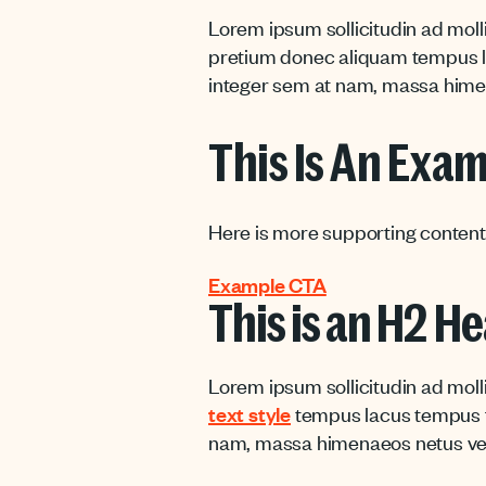
Lorem ipsum sollicitudin ad moll
pretium donec aliquam tempus lac
integer sem at nam, massa himen
This Is An Exa
Here is more supporting content 
Example CTA
This is an H2 H
Lorem ipsum sollicitudin ad moll
text style
tempus lacus tempus feu
nam, massa himenaeos netus vel 